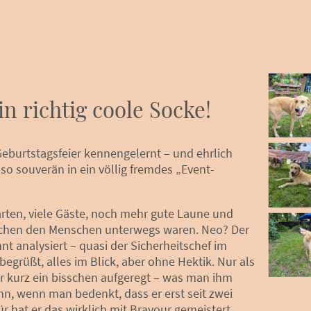
in richtig coole Socke!
Geburtstagsfeier kennengelernt – und ehrlich
 so souverän in ein völlig fremdes „Event-
rten, viele Gäste, noch mehr gute Laune und
schen den Menschen unterwegs waren. Neo? Der
t analysiert – quasi der Sicherheitschef im
begrüßt, alles im Blick, aber ohne Hektik. Nur als
 er kurz ein bisschen aufgeregt – was man ihm
nn, wenn man bedenkt, dass er erst seit zwei
r hat er das wirklich mit Bravour gemeistert.