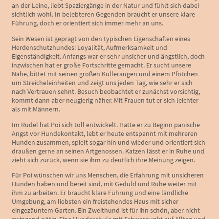
an der Leine, liebt Spaziergänge in der Natur und fühlt sich dabei
sichtlich wohl. In belebteren Gegenden braucht er unsere klare
Führung, doch er orientiert sich immer mehr an uns.
Sein Wesen ist geprägt von den typischen Eigenschaften eines
Herdenschutzhundes: Loyalität, Aufmerksamkeit und
Eigenständigkeit. Anfangs war er sehr unsicher und ängstlich, doch
inzwischen hat er große Fortschritte gemacht. Er sucht unsere
Nähe, bittet mit seinen großen Kulleraugen und einem Pfötchen
um Streicheleinheiten und zeigt uns jeden Tag, wie sehr er sich
nach Vertrauen sehnt. Besuch beobachtet er zunächst vorsichtig,
kommt dann aber neugierig näher. Mit Frauen tut er sich leichter
als mit Männern.
Im Rudel hat Poi sich toll entwickelt. Hatte er zu Beginn panische
Angst vor Hundekontakt, lebt er heute entspannt mit mehreren
Hunden zusammen, spielt sogar hin und wieder und orientiert sich
draußen gerne an seinen Artgenossen. Katzen lässt er in Ruhe und
zieht sich zurück, wenn sie ihm zu deutlich ihre Meinung zeigen.
Für Poi wünschen wir uns Menschen, die Erfahrung mit unsicheren
Hunden haben und bereit sind, mit Geduld und Ruhe weiter mit
ihm zu arbeiten. Er braucht klare Führung und eine ländliche
Umgebung, am liebsten ein freistehendes Haus mit sicher
eingezäuntem Garten. Ein Zweithund ist für ihn schön, aber nicht