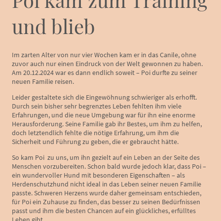
und blieb
Im zarten Alter von nur vier Wochen kam er in das Canile, ohne
zuvor auch nur einen Eindruck von der Welt gewonnen zu haben.
Am 20.12.2024 war es dann endlich soweit – Poi durfte zu seiner
neuen Familie reisen.
Leider gestaltete sich die Eingewöhnung schwieriger als erhofft.
Durch sein bisher sehr begrenztes Leben fehlten ihm viele
Erfahrungen, und die neue Umgebung war für ihn eine enorme
Herausforderung. Seine Familie gab ihr Bestes, um ihm zu helfen,
doch letztendlich fehlte die nötige Erfahrung, um ihm die
Sicherheit und Führung zu geben, die er gebraucht hätte.
So kam Poi zu uns, um ihn gezielt auf ein Leben an der Seite des
Menschen vorzubereiten. Schon bald wurde jedoch klar, dass Poi –
ein wundervoller Hund mit besonderen Eigenschaften – als
Herdenschutzhund nicht ideal in das Leben seiner neuen Familie
passte. Schweren Herzens wurde daher gemeinsam entschieden,
für Poi ein Zuhause zu finden, das besser zu seinen Bedürfnissen
passt und ihm die besten Chancen auf ein glückliches, erfülltes
Leben gibt.