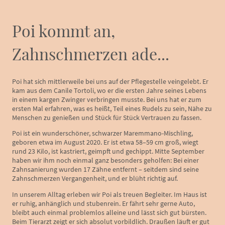
Poi kommt an,
Zahnschmerzen ade...
Poi hat sich mittlerweile bei uns auf der Pflegestelle veingelebt. Er
kam aus dem Canile Tortoli, wo er die ersten Jahre seines Lebens
in einem kargen Zwinger verbringen musste. Bei uns hat er zum
ersten Mal erfahren, was es heißt, Teil eines Rudels zu sein, Nähe zu
Menschen zu genießen und Stück für Stück Vertrauen zu fassen.
Poi ist ein wunderschöner, schwarzer Maremmano-Mischling,
geboren etwa im August 2020. Er ist etwa 58–59 cm groß, wiegt
rund 23 Kilo, ist kastriert, geimpft und gechippt. Mitte September
haben wir ihm noch einmal ganz besonders geholfen: Bei einer
Zahnsanierung wurden 17 Zähne entfernt – seitdem sind seine
Zahnschmerzen Vergangenheit, und er blüht richtig auf.
In unserem Alltag erleben wir Poi als treuen Begleiter. Im Haus ist
er ruhig, anhänglich und stubenrein. Er fährt sehr gerne Auto,
bleibt auch einmal problemlos alleine und lässt sich gut bürsten.
Beim Tierarzt zeigt er sich absolut vorbildlich. Draußen läuft er gut