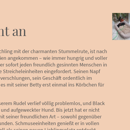
t an
schling mit der charmanten Stummelrute, ist nach
inien angekommen – wie immer hungrig und voller
r sofort jeden freundlich gesinnten Menschen in
Streicheleinheiten eingefordert. Seinen Napf
verschlungen, sein Geschäft ordentlich im
es mit seiner Betty erst einmal ins Körbchen für
rem Rudel verlief völlig problemlos, und Black
r und aufgeweckter Hund. Bis jetzt hat er nicht
mit seiner freundlichen Art – sowohl gegenüber
nden. Schmuseeinheiten genießt er in vollen
ll als seinen neuen Lieblingsplatz entdeckt.