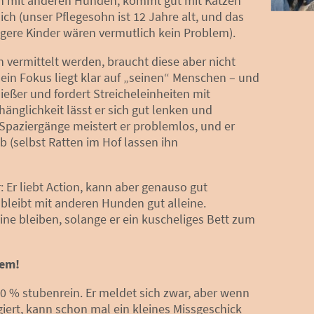
lich mit anderen Hunden, kommt gut mit Katzen
ich (unser Pflegesohn ist 12 Jahre alt, und das
ngere Kinder wären vermutlich kein Problem).
vermittelt werden, braucht diese aber nicht
ein Fokus liegt klar auf „seinen“ Menschen – und
enießer und fordert Streicheleinheiten mit
hänglichkeit lässt er sich gut lenken und
 Spaziergänge meistert er problemlos, und er
b (selbst Ratten im Hof lassen ihn
: Er liebt Action, kann aber genauso gut
 bleibt mit anderen Hunden gut alleine.
ine bleiben, solange er ein kuscheliges Bett zum
lem!
00 % stubenrein. Er meldet sich zwar, aber wenn
giert, kann schon mal ein kleines Missgeschick