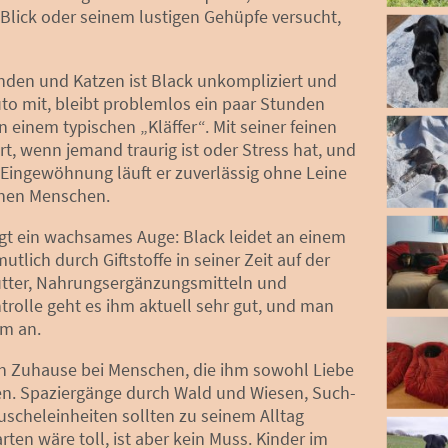
 Blick oder seinem lustigen Gehüpfe versucht,
en und Katzen ist Black unkompliziert und
Auto mit, bleibt problemlos ein paar Stunden
on einem typischen „Kläffer“. Mit seiner feinen
t, wenn jemand traurig ist oder Stress hat, und
Eingewöhnung läuft er zuverlässig ohne Leine
einen Menschen.
ngt ein wachsames Auge: Black leidet an einem
tlich durch Giftstoffe in seiner Zeit auf der
futter, Nahrungsergänzungsmitteln und
ntrolle geht es ihm aktuell sehr gut, und man
um an.
in Zuhause bei Menschen, die ihm sowohl Liebe
n. Spaziergänge durch Wald und Wiesen, Such-
uscheleinheiten sollten zu seinem Alltag
rten wäre toll, ist aber kein Muss. Kinder im