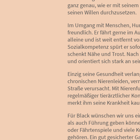
ganz genau, wie er mit seinem
seinen Willen durchzusetzen.
Im Umgang mit Menschen, Hund
freundlich. Er fährt gerne im 
alleine und ist weit entfernt v
Sozialkompetenz spürt er sofor
schenkt Nähe und Trost. Nach 
und orientiert sich stark an s
Einzig seine Gesundheit verla
chronischen Nierenleiden, vermu
Straße verursacht. Mit Nieren
regelmäßiger tierärztlicher Ko
merkt ihm seine Krankheit ka
Für Black wünschen wir uns e
als auch Führung geben könne
oder Fährtenspiele und viele K
gehören. Ein gut gesicherter Ga